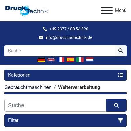
Menü
+49 2377 / 80 54 820
info@druckundtechnik.de
Kategorien
Gebrauchtmaschinen
Weiterverarbeitung
Filter