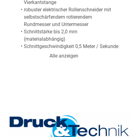
Vierkantstange
robuster elektrischer Rollenschneider mit 
selbstschärfendem rotierendem 
Rundmesser und Untermesser
Schnittstärke bis 2,0 mm 
(materialabhängig)
Schnittgeschwindigkeit 0,5 Meter / Sekunde 
bei Papier, Vinyl und Banner
Alle anzeigen
besonders für Papier, Folien, Laminate, 
Banner, Planen... geeignet
Messerkopfführung durch eine Vierkant-
Stange, die sich auch bei größerer 
Belastung nicht durchbiegen kann
Auslösung des Schneidvorganges durch 
Handkontaktleiste oder Fußpedal
transparente Andruckschiene mit der das 
Schneidgut während des Schneidens 
automatisch angepresst wird
Schnittkante beleuchtet