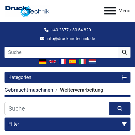
Menü
+49 2377 / 80 54 820
info@druckundtechnik.de
Kategorien
Gebrauchtmaschinen
Weiterverarbeitung
Filter