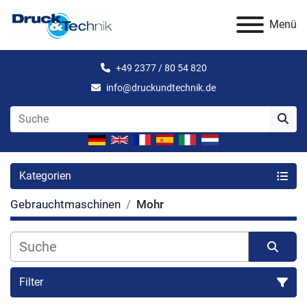
Menü
+49 2377 / 80 54 820
info@druckundtechnik.de
Kategorien
Gebrauchtmaschinen
Mohr
Filter