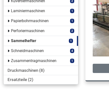
Kuvertiermaschinen
2
Laminiermaschinen
1
Papierbohrmaschinen
1
Perforiermaschinen
2
Sammelhefter
1
Schneidmaschinen
4
Zusammentragmaschinen
1
Druckmaschinen
8
Ersatzteile
2