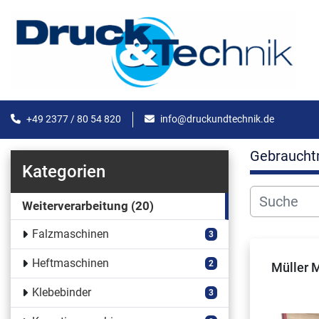
+49 2377 / 80 54 820
info@druckundtechnik.de
Gebraucht
Kategorien
Weiterverarbeitung
20
Falzmaschinen
3
Heftmaschinen
2
Müller M
Klebebinder
3