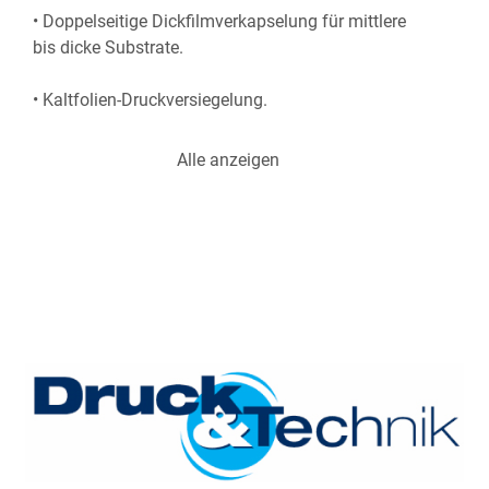
• Doppelseitige Dickfilmverkapselung für mittlere 
bis dicke Substrate.
• Kaltfolien-Druckversiegelung.
Alle anzeigen
Geeignet für alle Folienarten (matt und glänzend) 
von 25 bis 250 Mikrometer
Federunterstützter Walzendruck bis 30 kg
Variable Geschwindigkeit bis 2,0 m/min
Variable Temperatur von kalt bis 150 °C
Einzugsbreite bis 360 mm, Rollenbreite max. 340 
mm
Verstellbare Einzugsführung, vollständig 
geschützter Einzug
Rücklauffunktion, 1-Zoll-Dorn serienmäßig, 2, 3 
Zoll optional