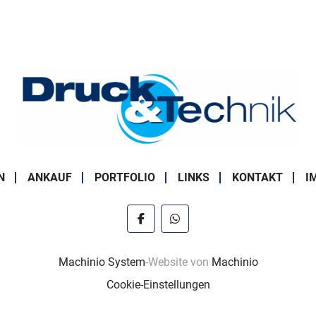
Doppelfla
Z-Falz
Einfachfa
20 Jobs 
2 Einzelb
max 300 K
max 325 B
N
ANKAUF
PORTFOLIO
LINKS
KONTAKT
I
facebook
whatsapp
Machinio System
-Website von
Machinio
Cookie-Einstellungen