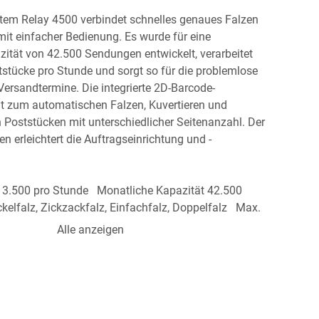
tem Relay 4500 verbindet schnelles genaues Falzen 
mit einfacher Bedienung. Es wurde für eine 
ität von 42.500 Sendungen entwickelt, verarbeitet 
tstücke pro Stunde und sorgt so für die problemlose 
Versandtermine. Die integrierte 2D-Barcode-
t zum automatischen Falzen, Kuvertieren und 
 Poststücken mit unterschiedlicher Seitenanzahl. Der 
n erleichtert die Auftragseinrichtung und -
3.500 pro Stunde   Monatliche Kapazität 42.500   
elfalz, Zickzackfalz, Einfachfalz, Doppelfalz   Max. 
ungen 2 Blatt, 1 Beilage   Tischmaße 
Alle anzeigen
mm   Vollständige Einbaumaße 1.067 x 533 x 635 
rtierungen pro Stunde möglich
z