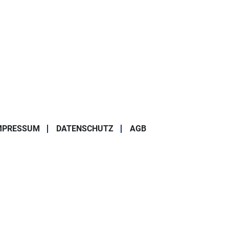
z
lz
programmierbar
lattzuführungen und eine Beilagenzuführung möglich
uverts in Kuvertzuführung
latt pro Blattzuführung
MPRESSUM
DATENSCHUTZ
AGB