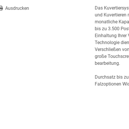
Das Kuvertiersys
Ausdrucken
und Kuvertieren 
monatliche Kapaz
bis zu 3.500 Pos
Einhaltung Ihrer 
Technologie dien
Verschließen von
große Touchscree
bearbeitung.
Durchsatz bis zu 
Falzoptionen Wick
Anzahl an Zuführ
991 x 533 x 635 
mm
3500 Kuve
Wickelfal