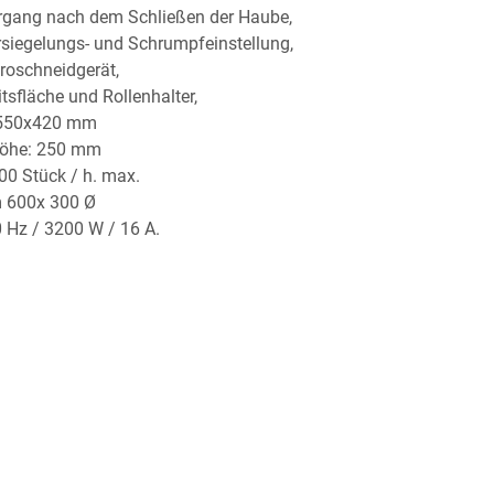
rgang nach dem Schließen der Haube,
rsiegelungs- und Schrumpfeinstellung,
kroschneidgerät,
itsfläche und Rollenhalter,
 550x420 mm
öhe: 250 mm 
00 Stück / h. max. 
 600x 300 Ø 
z / 3200 W / 16 A.               