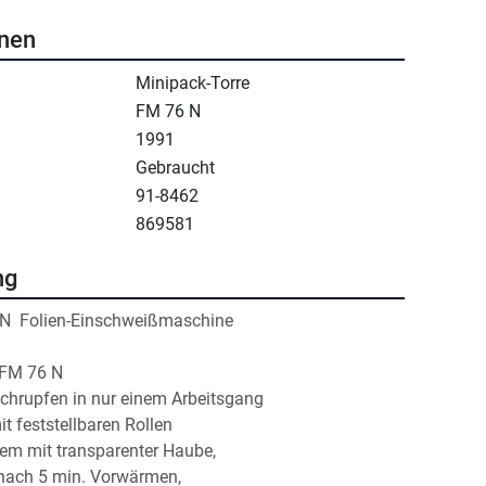
onen
Minipack-Torre
FM 76 N
1991
Gebraucht
91-8462
869581
ng
N  Folien-Einschweißmaschine
 FM 76 N
chrupfen in nur einem Arbeitsgang
t feststellbaren Rollen 
tem mit transparenter Haube,
 nach 5 min. Vorwärmen,